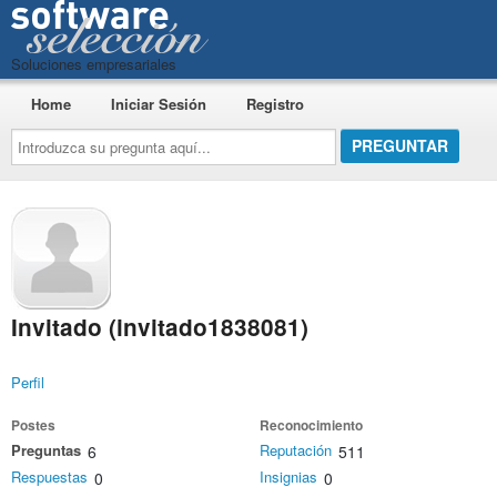
Soluciones empresariales
Home
Iniciar Sesión
Registro
Introduzca
su
pregunta
aquí...
Invitado (invitado1838081)
Perfil
Postes
Reconocimiento
Preguntas
Reputación
6
511
Respuestas
Insignias
0
0